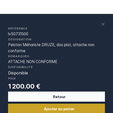
S
c
RÉFÉRENCE
lv50731500
DÉSIGNATION
Peloton Méhariste DRUZE, dos plat, attache non
conforme
REMARQUES
ATTACHE NON CONFORME
DISPONIBILITÉ
Disponible
PRIX
1 200.00 €
Retour
Ajouter au panier