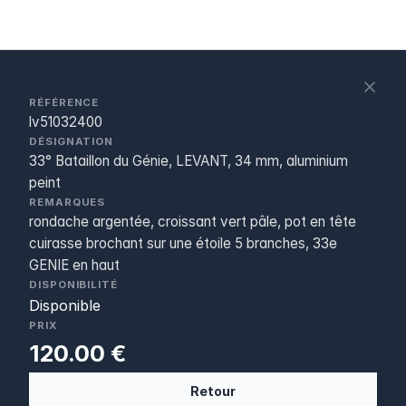
S
c
RÉFÉRENCE
lv51032400
DÉSIGNATION
33° Bataillon du Génie, LEVANT, 34 mm, aluminium
peint
REMARQUES
rondache argentée, croissant vert pâle, pot en tête
cuirasse brochant sur une étoile 5 branches, 33e
GENIE en haut
DISPONIBILITÉ
Disponible
PRIX
120.00 €
Retour