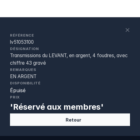
S
c
RÉFÉRENCE
lv51053100
DÉSIGNATION
Transmissions du LEVANT, en argent, 4 foudres, avec
chiffre 43 gravé
REMARQUES
EN ARGENT
DISPONIBILITÉ
Épuisé
PRIX
'Réservé aux membres'
Retour