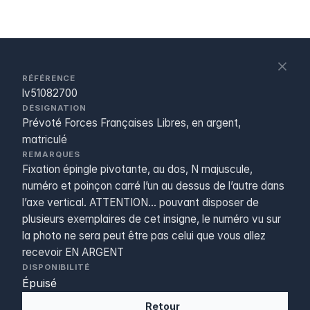
S
c
RÉFÉRENCE
lv51082700
DÉSIGNATION
Prévoté Forces Françaises Libres, en argent,
matriculé
REMARQUES
Fixation épingle pivotante, au dos, N majuscule,
numéro et poinçon carré l’un au dessus de l’autre dans
l’axe vertical. ATTENTION... pouvant disposer de
plusieurs exemplaires de cet insigne, le numéro vu sur
la photo ne sera peut être pas celui que vous allez
recevoir EN ARGENT
DISPONIBILITÉ
Épuisé
Retour