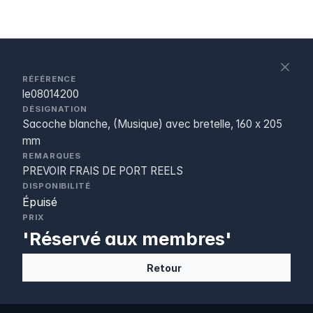
S
c
RÉFÉRENCE
le08014200
DÉSIGNATION
Sacoche blanche, (Musique) avec bretelle, 160 x 205
mm
REMARQUES
PREVOIR FRAIS DE PORT REELS
DISPONIBILITÉ
Épuisé
PRIX
'Réservé aux membres'
Retour