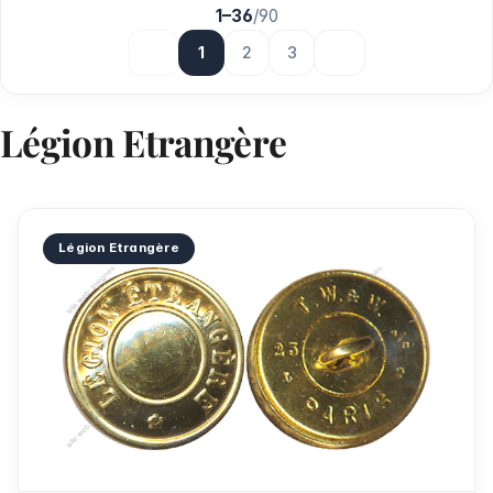
1–36
/
90
1
2
3
S
c
Légion Etrangère
Légion Etrangère