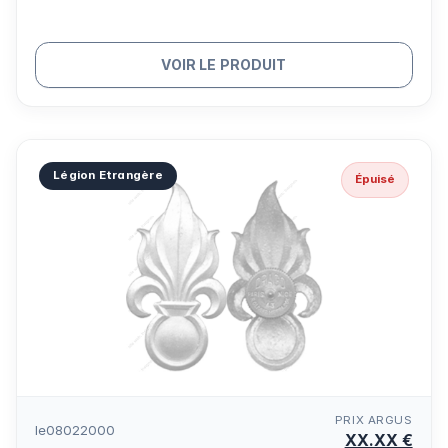
VOIR LE PRODUIT
Légion Etrangère
Épuisé
PRIX ARGUS
le08022000
XX.XX €