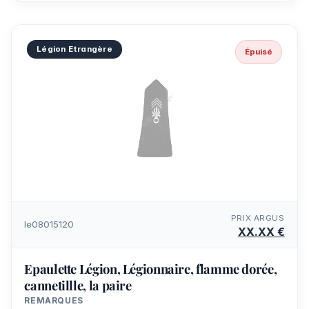
Légion Etrangère
Épuisé
PRIX ARGUS
le08015120
XX.XX €
Epaulette Légion, Légionnaire, flamme dorée,
cannetillle, la paire
REMARQUES