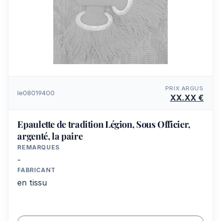
PRIX ARGUS
le08019400
XX.XX €
Epaulette de tradition Légion, Sous Officier,
argenté, la paire
REMARQUES
-
FABRICANT
en tissu