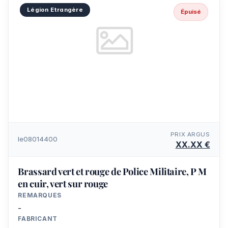
Légion Etrangère
Épuisé
PRIX ARGUS
le08014400
XX.XX €
Brassard vert et rouge de Police Militaire, P M
en cuir, vert sur rouge
REMARQUES
-
FABRICANT