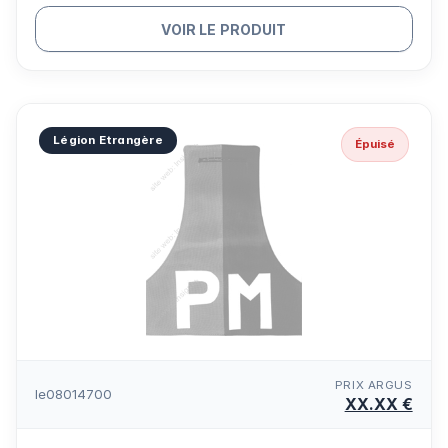
VOIR LE PRODUIT
Légion Etrangère
Épuisé
PRIX ARGUS
le08014700
XX.XX €