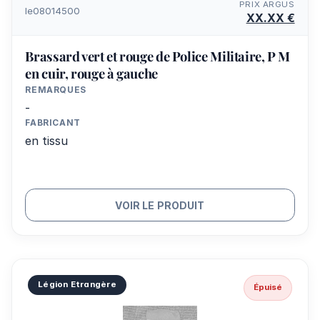
PRIX ARGUS
le08014500
XX.XX €
Brassard vert et rouge de Police Militaire, P M
en cuir, rouge à gauche
REMARQUES
-
FABRICANT
en tissu
VOIR LE PRODUIT
Légion Etrangère
Épuisé