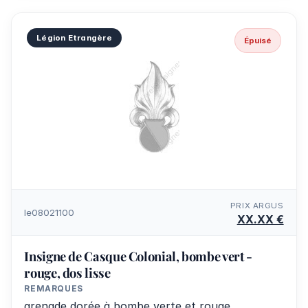
Légion Etrangère
Épuisé
PRIX ARGUS
le08021100
XX.XX €
Insigne de Casque Colonial, bombe vert -
rouge, dos lisse
REMARQUES
grenade dorée à bombe verte et rouge