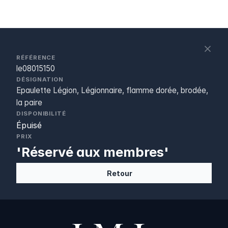
S
c
RÉFÉRENCE
le08015150
DÉSIGNATION
Epaulette Légion, Légionnaire, flamme dorée, brodée,
la paire
DISPONIBILITÉ
Épuisé
PRIX
'Réservé aux membres'
Retour