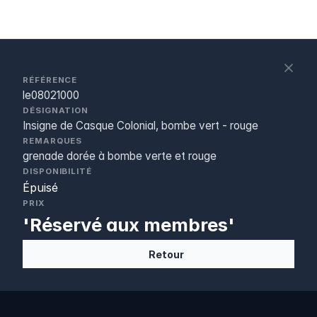
S
c
RÉFÉRENCE
le08021000
DÉSIGNATION
Insigne de Casque Colonial, bombe vert - rouge
REMARQUES
grenade dorée à bombe verte et rouge
DISPONIBILITÉ
Épuisé
PRIX
'Réservé aux membres'
Retour