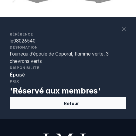
S
c
RÉFÉRENCE
le08026540
DÉSIGNATION
Fourreau d’épaule de Caporal, flamme verte, 3
chevrons verts
DISPONIBILITÉ
Épuisé
PRIX
'Réservé aux membres'
Retour