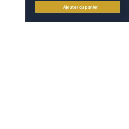
Ajouter au panier
Informations
Contact
e
Mentions légales
CGV et CGU