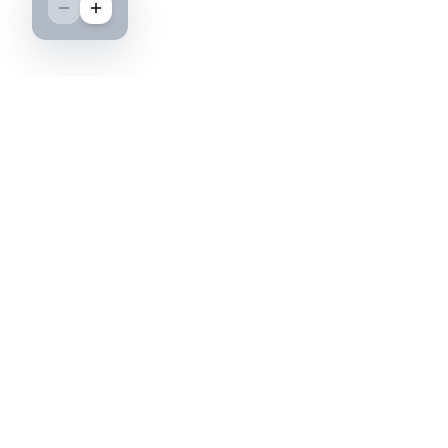
Boutique spécialisée dans l'achat et la vente
d'insignes militaires français, histoire et
passion.
PAIEMENT SÉCURISÉ
©2026 IML — Insigne Militaire Lavocat