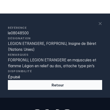
S
c
RÉFÉRENCE
le08048500
DÉSIGNATION
LEGION ETRANGERE, FORPRONU, Insigne de Béret
(Nations Unies)
REMARQUES
FORPRONU, LEGION ETRANGERE en majuscules et
flamme Légion en relief au dos, attache type pin’s
DISPONIBILITÉ
Épuisé
Retour