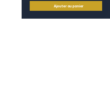
Ajouter au panier
Informations
Contact
e
Mentions légales
CGV et CGU