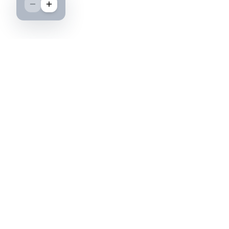
Boutique spécialisée dans l'achat et la vente
d'insignes militaires français, histoire et
passion.
PAIEMENT SÉCURISÉ
©2026 IML — Insigne Militaire Lavocat