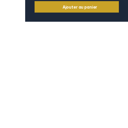
Ajouter au panier
Informations
Contact
e
Mentions légales
CGV et CGU