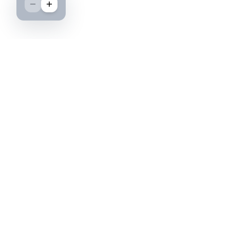
Boutique spécialisée dans l'achat et la vente
d'insignes militaires français, histoire et
passion.
PAIEMENT SÉCURISÉ
©2026 IML — Insigne Militaire Lavocat